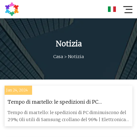
Notizia
Casa
>
Notizia
Jan 24, 2024
Tempo di martello: le spedizioni di PC
diminuiscono del 29%; I profitti di Samsung
Tempo di martello: le spedizioni di PC diminuiscono del
crollano del 96%
29%; Gli utili di Samsung crollano del 96% | Elettronica
fero