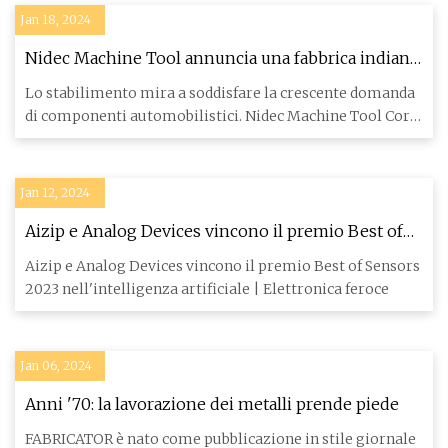
Jan 18, 2024
Nidec Machine Tool annuncia una fabbrica indiana
di utensili da taglio
Lo stabilimento mira a soddisfare la crescente domanda
di componenti automobilistici. Nidec Machine Tool Corp.
ha annu
Jan 12, 2024
Aizip e Analog Devices vincono il premio Best of
Sensors 2023 nel campo dell'intelligenza artificiale
Aizip e Analog Devices vincono il premio Best of Sensors
2023 nell'intelligenza artificiale | Elettronica feroce
Jan 06, 2024
Anni '70: la lavorazione dei metalli prende piede
FABRICATOR è nato come pubblicazione in stile giornale