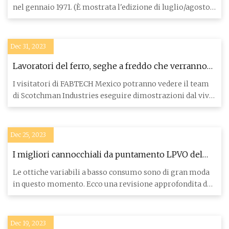
nel gennaio 1971. (È mostrata l'edizione di luglio/agosto
1973.)
Dec 31, 2023
Lavoratori del ferro, seghe a freddo che verranno
dimostrate dal vivo da Scotchman Industries
I visitatori di FABTECH Mexico potranno vedere il team
di Scotchman Industries eseguire dimostrazioni dal vivo
di lavor
Dec 25, 2023
I migliori cannocchiali da puntamento LPVO del
2023, testati e recensiti
Le ottiche variabili a basso consumo sono di gran moda
in questo momento. Ecco una revisione approfondita dei
migliori
Dec 19, 2023