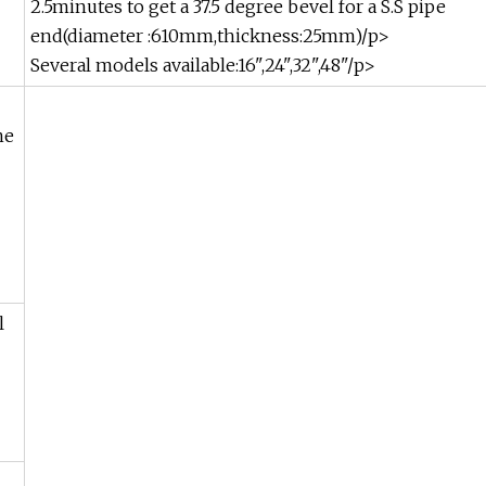
2.5minutes to get a 37.5 degree bevel for a S.S pipe
end(diameter :610mm,thickness:25mm)/p>
Several models available:16",24",32",48"/p>
ne
l