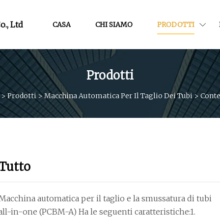
o., Ltd
CASA
CHI SIAMO
PRODOTTI
Prodotti
>
Prodotti
>
Macchina Automatica Per Il Taglio Dei Tubi
>
Cont
Tutto
Macchina automatica per il taglio e la smussatura di tubi
all-in-one (PCBM-A) Ha le seguenti caratteristiche:1.