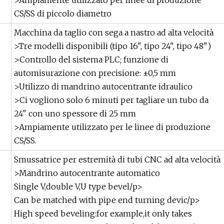
>Ampiamente utilizzato per linee di produzione
CS/SS di piccolo diametro
Macchina da taglio con sega a nastro ad alta velocità
>Tre modelli disponibili (tipo 16", tipo 24", tipo 48")
>Controllo del sistema PLC; funzione di
automisurazione con precisione: ±0,5 mm
>Utilizzo di mandrino autocentrante idraulico
>Ci vogliono solo 6 minuti per tagliare un tubo da
24" con uno spessore di 25 mm
>Ampiamente utilizzato per le linee di produzione
CS/SS.
Smussatrice per estremità di tubi CNC ad alta velocità
>Mandrino autocentrante automatico
Single V,double V,U type bevel/p>
Can be matched with pipe end turning devic/p>
High speed beveling:for example,it only takes