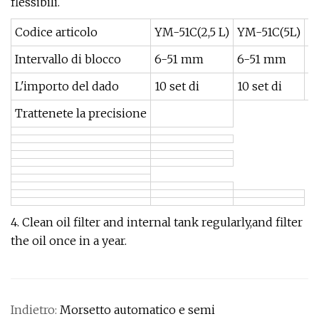
flessibili.
Codice articolo
YM-51C(2,5 L)
YM-51C(5L)
Y
Intervallo di blocco
6-51 mm
6-51 mm
6
L'importo del dado
10 set di
10 set di
10
Trattenete la precisione
4. Clean oil filter and internal tank regularly,and filter
the oil once in a year.
Indietro:
Morsetto automatico e semi