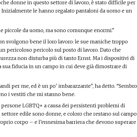
he donne in questo settore di lavoro, è stato difficile per
ei. Inizialmente le hanno regalato pantaloni da uomo e un
aglie piccole da uomo, ma sono comunque enormi."
 non svolgono bene il loro lavoro: le sue maniche troppo
n pericoloso pericolo sul posto di lavoro. Dato che
urezza non disturba più di tanto Ernst. Ma i dispositivi di
a sua fiducia in un campo in cui deve già dimostrare di
grandi per me, ed è un po' imbarazzante", ha detto. “Sembro
o i vestiti che mi stanno bene.
e le persone LGBTQ+ a causa dei persistenti problemi di
l settore edile sono donne, e coloro che restano sul campo
proprio corpo – e l’ennesima barriera che devono superare