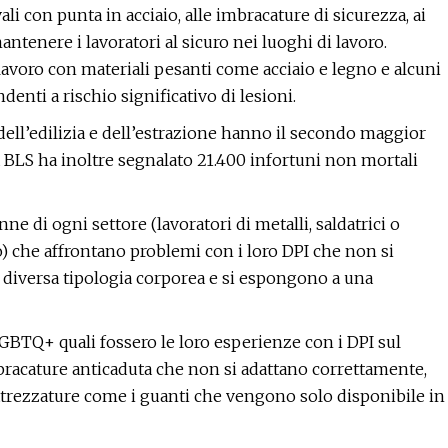
vali con punta in acciaio, alle imbracature di sicurezza, ai
ntenere i lavoratori al sicuro nei luoghi di lavoro.
lavoro con materiali pesanti come acciaio e legno e alcuni
denti a rischio significativo di lesioni.
i dell’edilizia e dell’estrazione hanno il secondo maggior
a BLS ha inoltre segnalato 21.400 infortuni non mortali
nne di ogni settore (lavoratori di metalli, saldatrici o
io) che affrontano problemi con i loro DPI che non si
 diversa tipologia corporea e si espongono a una
BTQ+ quali fossero le loro esperienze con i DPI sul
bracature anticaduta che non si adattano correttamente,
 attrezzature come i guanti che vengono solo disponibile in