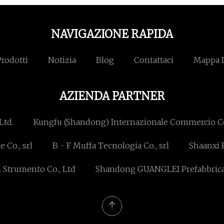
NAVIGAZIONE RAPIDA
Prodotti
Notizia
Blog
Contattaci
Mappa D
AZIENDA PARTNER
Ltd.
Kungfu (Shandong) Internazionale Commercio Co
e Co., srl
B - F Muffa Tecnologia Co., srl
Shaanxi 
 Strumento Co., Ltd
Shandong GUANGLEI Prefabbricato